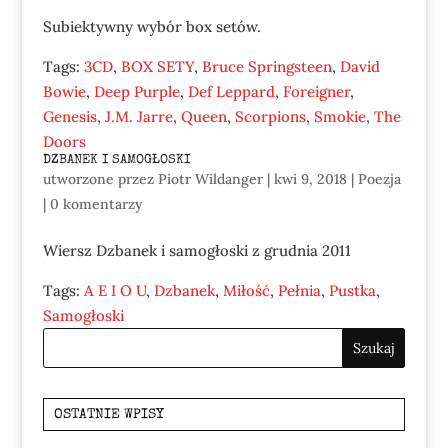
Subiektywny wybór box setów.
Tags:
3CD
,
BOX SETY
,
Bruce Springsteen
,
David
Bowie
,
Deep Purple
,
Def Leppard
,
Foreigner
,
Genesis
,
J.M. Jarre
,
Queen
,
Scorpions
,
Smokie
,
The
Doors
DZBANEK I SAMOGŁOSKI
utworzone przez
Piotr Wildanger
|
kwi 9, 2018
|
Poezja
|
0 komentarzy
Wiersz Dzbanek i samogłoski z grudnia 2011
Tags:
A E I O U
,
Dzbanek
,
Miłość
,
Pełnia
,
Pustka
,
Samogłoski
OSTATNIE WPISY