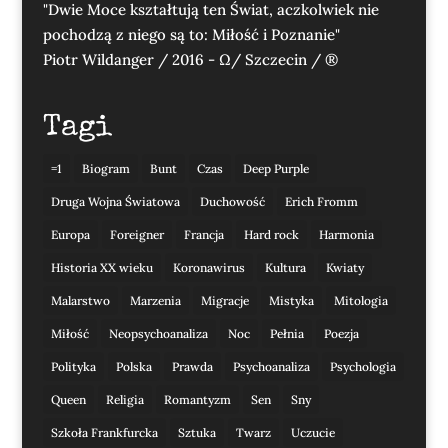
"Dwie Moce kształtują ten Świat, aczkolwiek nie
pochodzą z niego są to: Miłość i Poznanie"
Piotr Wildanger / 2016 - Ω/ Szczecin / ®
Tagi
=1
Biogram
Bunt
Czas
Deep Purple
Druga Wojna Światowa
Duchowość
Erich Fromm
Europa
Foreigner
Francja
Hard rock
Harmonia
Historia XX wieku
Koronawirus
Kultura
Kwiaty
Malarstwo
Marzenia
Migracje
Mistyka
Mitologia
Miłość
Neopsychoanaliza
Noc
Pełnia
Poezja
Polityka
Polska
Prawda
Psychoanaliza
Psychologia
Queen
Religia
Romantyzm
Sen
Sny
Szkoła Frankfurcka
Sztuka
Twarz
Uczucie