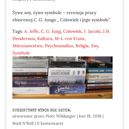
Żywe sny, żywe symbole – recenzja pracy
zbiorowej C. G. Junga „ Człowiek i jego symbole”.
Tags:
A. Jeffe
,
C. G. Jung
,
Człowiek
,
J. Jacobi
,
J.H.
Henderson
,
Kultura
,
M-L von Franz
,
Mitoznawstwo
,
Psychoanaliza
,
Religia
,
Sny
,
Symbole
SUBIEKTYWNY WYBÓR BOX SETÓW.
utworzone przez
Piotr Wildanger
|
kwi 19, 2018
|
Rock'N'Roll
|
0 komentarzy