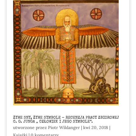
ŻYWE SNY, ŻYWE SYMBOLE – RECENZJA PRACY ZBIOROWEJ
C. G. JUNGA „ CZŁOWIEK I JEGO SYMBOLE”.
utworzone przez
Piotr Wildanger
|
kwi 20, 2018
|
Książki
|
0 komentarzy