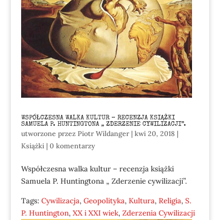
WSPÓŁCZESNA WALKA KULTUR – RECENZJA KSIĄŻKI
SAMUELA P. HUNTINGTONA „ ZDERZENIE CYWILIZACJI”.
utworzone przez
Piotr Wildanger
|
kwi 20, 2018
|
Książki
|
0 komentarzy
Współczesna walka kultur – recenzja książki
Samuela P. Huntingtona „ Zderzenie cywilizacji”.
Tags:
Cywilizacja
,
Geopolityka
,
Kultura
,
Religia
,
S.
P. Huntington
,
XX i XXI wiek
,
Zderzenia Cywilizacji