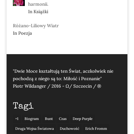
harmonii.
In Książki
Różano-Liliowy Wiatr
In Poezja
"Dwie Moce kształtują ten Świat, aczkolwiek nie
pochodzą z niego są to: Miłość i Poznanie"
Piotr Wildanger / 2016 - Ω/ Szczecin / ®
Tagi
=1
Biogram
Bunt
Czas
Deep Purple
Druga Wojna Światowa
Duchowość
Erich Fromm