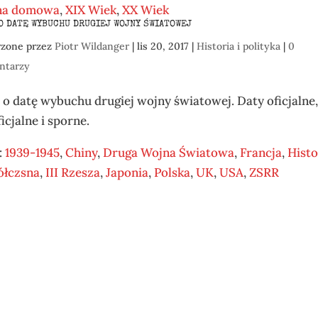
na domowa
,
XIX Wiek
,
XX Wiek
O DATĘ WYBUCHU DRUGIEJ WOJNY ŚWIATOWEJ
rzone przez
Piotr Wildanger
|
lis 20, 2017
|
Historia i polityka
|
0
ntarzy
 o datę wybuchu drugiej wojny światowej. Daty oficjalne
icjalne i sporne.
:
1939-1945
,
Chiny
,
Druga Wojna Światowa
,
Francja
,
Histo
łczsna
,
III Rzesza
,
Japonia
,
Polska
,
UK
,
USA
,
ZSRR