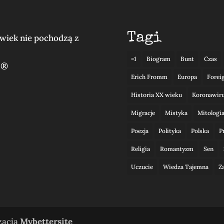
Tagi
lwiek nie pochodzą z
=1
Biogram
Bunt
Czas
 ®
Erich Fromm
Europa
Forei
Historia XX wieku
Koronawir
Migracje
Mistyka
Mitologi
Poezja
Polityka
Polska
P
Religia
Romantyzm
Sen
Uczucie
Wiedza Tajemna
Z
izacja
Mybettersite