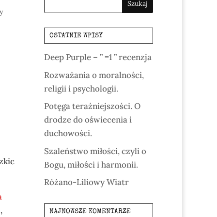
y
OSTATNIE WPISY
Deep Purple – ” =1 ” recenzja
Rozważania o moralności,
religii i psychologii.
Potęga teraźniejszości. O
drodze do oświecenia i
duchowości.
Szaleństwo miłości, czyli o
zkic
Bogu, miłości i harmonii.
Różano-Liliowy Wiatr
a
a
,
NAJNOWSZE KOMENTARZE