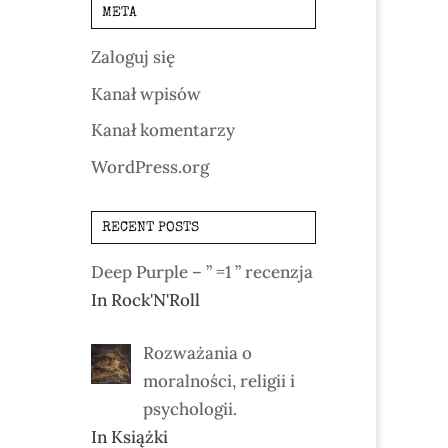
META
Zaloguj się
Kanał wpisów
Kanał komentarzy
WordPress.org
RECENT POSTS
Deep Purple – ” =1 ” recenzja
In Rock'N'Roll
Rozważania o
moralności, religii i
psychologii.
In Książki