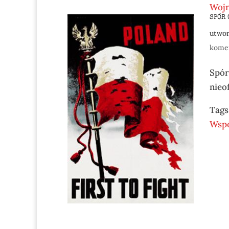
Woj
SPÓR 
utwo
kome
Spór
nieof
Tags
Wspó