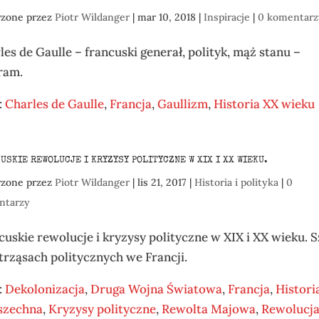
rzone przez
Piotr Wildanger
|
mar 10, 2018
|
Inspiracje
|
0 komentarz
les de Gaulle – francuski generał, polityk, mąż stanu –
ram.
:
Charles de Gaulle
,
Francja
,
Gaullizm
,
Historia XX wieku
USKIE REWOLUCJE I KRYZYSY POLITYCZNE W XIX I XX WIEKU.
rzone przez
Piotr Wildanger
|
lis 21, 2017
|
Historia i polityka
|
0
ntarzy
cuskie rewolucje i kryzysy polityczne w XIX i XX wieku. S
trząsach politycznych we Francji.
:
Dekolonizacja
,
Druga Wojna Światowa
,
Francja
,
Histori
szechna
,
Kryzysy polityczne
,
Rewolta Majowa
,
Rewolucj