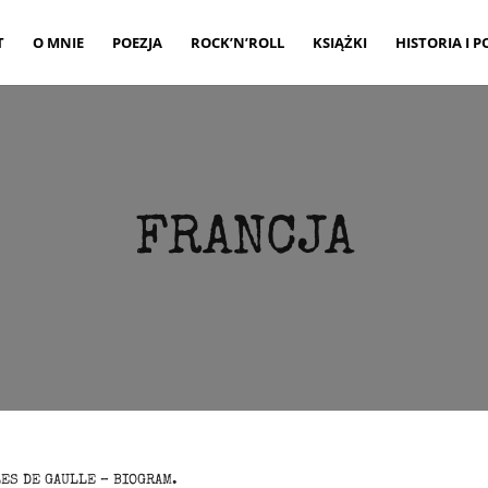
T
O MNIE
POEZJA
ROCK’N’ROLL
KSIĄŻKI
HISTORIA I P
FRANCJA
ES DE GAULLE – BIOGRAM.