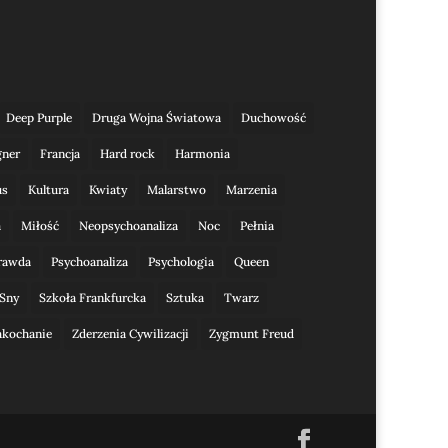
Deep Purple
Druga Wojna Światowa
Duchowość
gner
Francja
Hard rock
Harmonia
us
Kultura
Kwiaty
Malarstwo
Marzenia
a
Miłość
Neopsychoanaliza
Noc
Pełnia
rawda
Psychoanaliza
Psychologia
Queen
Sny
Szkoła Frankfurcka
Sztuka
Twarz
akochanie
Zderzenia Cywilizacji
Zygmunt Freud