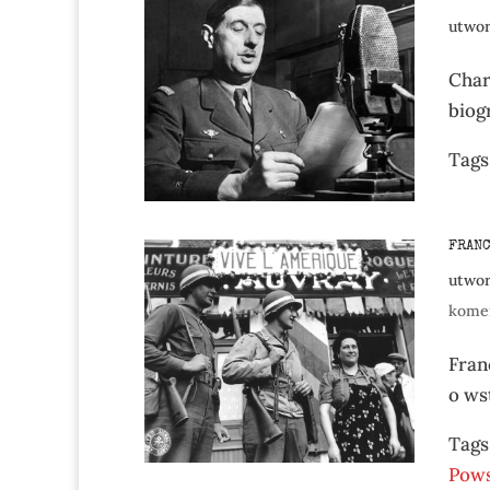
utwo
Char
biog
Tags
FRANC
utwo
kome
Fran
o ws
Tags
Pow