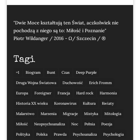
"Dwie Moce kształtują ten Świat, aczkolwiek nie
pochodzą z niego są to: Miłość i Poznanie"
Piotr Wildanger / 2016 - Ω/ Szczecin / ®
Tagi
=1
Biogram
Bunt
Czas
Deep Purple
Druga Wojna Światowa
Duchowość
Erich Fromm
Europa
Foreigner
Francja
Hard rock
Harmonia
Historia XX wieku
Koronawirus
Kultura
Kwiaty
Malarstwo
Marzenia
Migracje
Mistyka
Mitologia
Miłość
Neopsychoanaliza
Noc
Pełnia
Poezja
Polityka
Polska
Prawda
Psychoanaliza
Psychologia