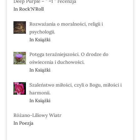
Deep Purple – ” =1 ” recenzja
In Rock'N'Roll
Rozważania o moralności, religii i
psychologii.
In Książki
Potęga teraźniejszości. O drodze do
oświecenia i duchowości.
In Książki
Szaleństwo miłości, czyli o Bogu, miłości i
harmonii.
In Książki
Różano-Liliowy Wiatr
In Poezja