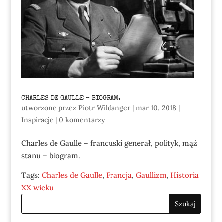
CHARLES DE GAULLE – BIOGRAM.
utworzone przez
Piotr Wildanger
|
mar 10, 2018
|
Inspiracje
|
0 komentarzy
Charles de Gaulle – francuski generał, polityk, mąż
stanu – biogram.
Tags:
Charles de Gaulle
,
Francja
,
Gaullizm
,
Historia
XX wieku