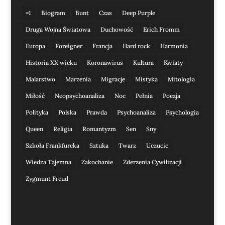
=1
Biogram
Bunt
Czas
Deep Purple
Druga Wojna Światowa
Duchowość
Erich Fromm
Europa
Foreigner
Francja
Hard rock
Harmonia
Historia XX wieku
Koronawirus
Kultura
Kwiaty
Malarstwo
Marzenia
Migracje
Mistyka
Mitologia
Miłość
Neopsychoanaliza
Noc
Pełnia
Poezja
Polityka
Polska
Prawda
Psychoanaliza
Psychologia
Queen
Religia
Romantyzm
Sen
Sny
Szkoła Frankfurcka
Sztuka
Twarz
Uczucie
Wiedza Tajemna
Zakochanie
Zderzenia Cywilizacji
Zygmunt Freud