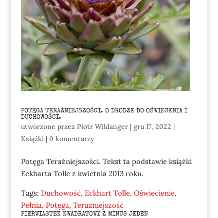
POTĘGA TERAŹNIEJSZOŚCI. O DRODZE DO OŚWIECENIA I
DUCHOWOŚCI.
utworzone przez
Piotr Wildanger
|
gru 17, 2022
|
Książki
|
0 komentarzy
Potęga Teraźniejszości. Tekst ta podstawie książki
Eckharta Tolle z kwietnia 2013 roku.
Tags:
Duchowość
,
Eckhart Tolle
,
Oświecienie
,
Pełnia
,
Potęga
,
Terazniejszość
PIERWIASTEK KWADRATOWY Z MINUS JEDEN