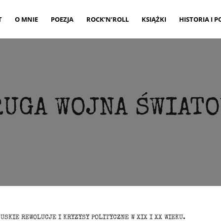
T
O MNIE
POEZJA
ROCK’N’ROLL
KSIĄŻKI
HISTORIA I P
UGA WOJNA ŚWIATO
USKIE REWOLUCJE I KRYZYSY POLITYCZNE W XIX I XX WIEKU.