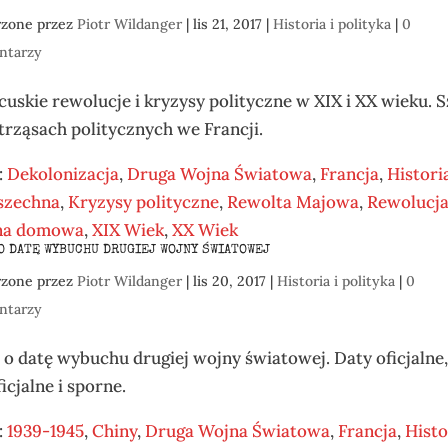
rzone przez
Piotr Wildanger
|
lis 21, 2017
|
Historia i polityka
|
0
ntarzy
cuskie rewolucje i kryzysy polityczne w XIX i XX wieku. S
trząsach politycznych we Francji.
:
Dekolonizacja
,
Druga Wojna Światowa
,
Francja
,
Histori
szechna
,
Kryzysy polityczne
,
Rewolta Majowa
,
Rewolucj
na domowa
,
XIX Wiek
,
XX Wiek
O DATĘ WYBUCHU DRUGIEJ WOJNY ŚWIATOWEJ
rzone przez
Piotr Wildanger
|
lis 20, 2017
|
Historia i polityka
|
0
ntarzy
 o datę wybuchu drugiej wojny światowej. Daty oficjalne
icjalne i sporne.
:
1939-1945
,
Chiny
,
Druga Wojna Światowa
,
Francja
,
Histo