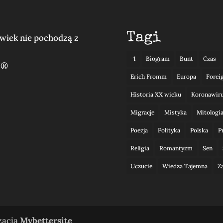
Tagi
lwiek nie pochodzą z
=1
Biogram
Bunt
Czas
 ®
Erich Fromm
Europa
Forei
Historia XX wieku
Koronawir
Migracje
Mistyka
Mitologi
Poezja
Polityka
Polska
P
Religia
Romantyzm
Sen
Uczucie
Wiedza Tajemna
Z
izacja
Mybettersite