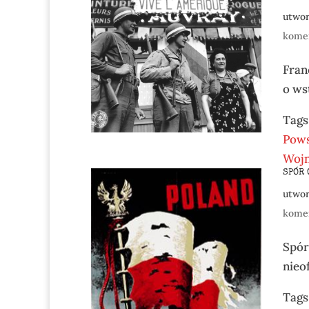
utwo
kome
Fran
o ws
Tags
Pow
Woj
SPÓR 
utwo
kome
Spór
nieof
Tags