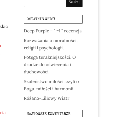
OSTATNIE WPISY
zkic
Deep Purple – ” =1 ” recenzja
Rozważania o moralności,
a
religii i psychologii.
a
,
Potęga teraźniejszości. O
drodze do oświecenia i
duchowości.
Szaleństwo miłości, czyli o
Bogu, miłości i harmonii.
,
Różano-Liliowy Wiatr
ria
NAJNOWSZE KOMENTARZE