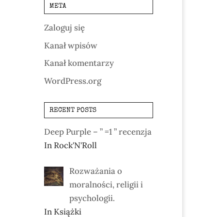
META
Zaloguj się
Kanał wpisów
Kanał komentarzy
WordPress.org
RECENT POSTS
Deep Purple – ” =1 ” recenzja
In Rock'N'Roll
Rozważania o
moralności, religii i
psychologii.
In Książki