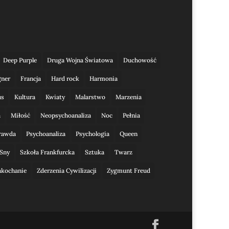
Deep Purple
Druga Wojna Światowa
Duchowość
gner
Francja
Hard rock
Harmonia
us
Kultura
Kwiaty
Malarstwo
Marzenia
a
Miłość
Neopsychoanaliza
Noc
Pełnia
rawda
Psychoanaliza
Psychologia
Queen
Sny
Szkoła Frankfurcka
Sztuka
Twarz
akochanie
Zderzenia Cywilizacji
Zygmunt Freud