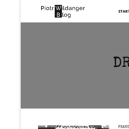
STAR
DR
FRANC