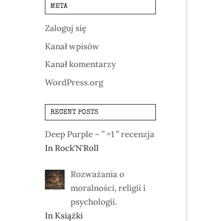
META
Zaloguj się
Kanał wpisów
Kanał komentarzy
WordPress.org
RECENT POSTS
Deep Purple – ” =1 ” recenzja
In Rock'N'Roll
Rozważania o
moralności, religii i
psychologii.
In Książki