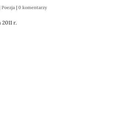
|
Poezja
|
0 komentarzy
 2011 r.