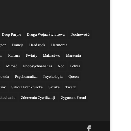
Deep Purple
Druga Wojna Światowa
Duchowość
gner
Francja
Hard rock
Harmonia
us
Kultura
Kwiaty
Malarstwo
Marzenia
a
Miłość
Neopsychoanaliza
Noc
Pełnia
rawda
Psychoanaliza
Psychologia
Queen
Sny
Szkoła Frankfurcka
Sztuka
Twarz
akochanie
Zderzenia Cywilizacji
Zygmunt Freud