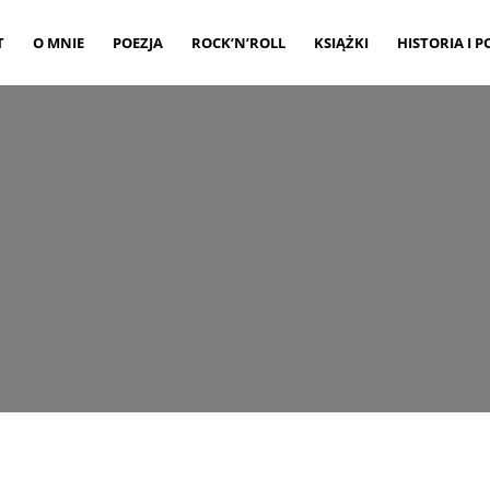
T
O MNIE
POEZJA
ROCK’N’ROLL
KSIĄŻKI
HISTORIA I P
ESIĄC:
WRZESIEŃ 2