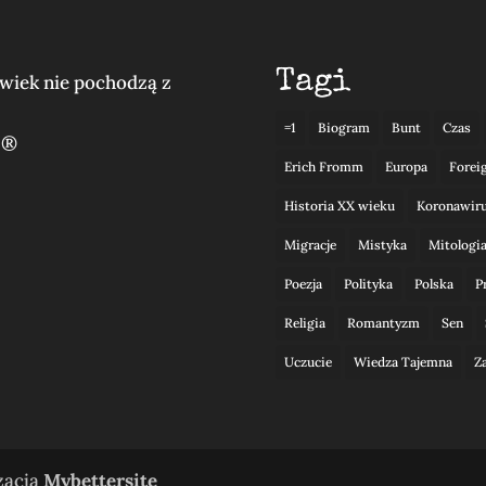
Tagi
lwiek nie pochodzą z
=1
Biogram
Bunt
Czas
 ®
Erich Fromm
Europa
Forei
Historia XX wieku
Koronawir
Migracje
Mistyka
Mitologi
Poezja
Polityka
Polska
P
Religia
Romantyzm
Sen
Uczucie
Wiedza Tajemna
Z
izacja
Mybettersite