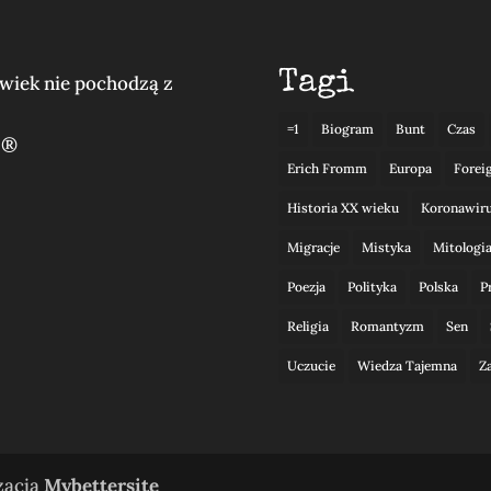
Tagi
lwiek nie pochodzą z
=1
Biogram
Bunt
Czas
 ®
Erich Fromm
Europa
Forei
Historia XX wieku
Koronawir
Migracje
Mistyka
Mitologi
Poezja
Polityka
Polska
P
Religia
Romantyzm
Sen
Uczucie
Wiedza Tajemna
Z
izacja
Mybettersite