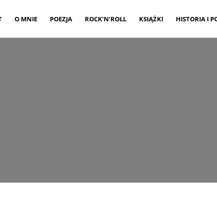
T
O MNIE
POEZJA
ROCK’N’ROLL
KSIĄŻKI
HISTORIA I P
ESIĄC:
GRUDZIEŃ 2