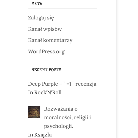
META
Zaloguj się
Kanał wpisów
Kanał komentarzy
WordPress.org
RECENT POSTS
Deep Purple – ” =1 ” recenzja
In Rock'N'Roll
Rozważania o
moralności, religii i
psychologii.
In Książki