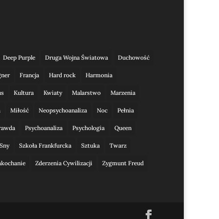
Deep Purple
Druga Wojna Światowa
Duchowość
gner
Francja
Hard rock
Harmonia
us
Kultura
Kwiaty
Malarstwo
Marzenia
a
Miłość
Neopsychoanaliza
Noc
Pełnia
rawda
Psychoanaliza
Psychologia
Queen
Sny
Szkoła Frankfurcka
Sztuka
Twarz
akochanie
Zderzenia Cywilizacji
Zygmunt Freud