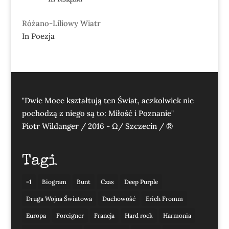
Różano-Liliowy Wiatr
In Poezja
"Dwie Moce kształtują ten Świat, aczkolwiek nie
pochodzą z niego są to: Miłość i Poznanie"
Piotr Wildanger / 2016 - Ω/ Szczecin / ®
Tagi
=1
Biogram
Bunt
Czas
Deep Purple
Druga Wojna Światowa
Duchowość
Erich Fromm
Europa
Foreigner
Francja
Hard rock
Harmonia