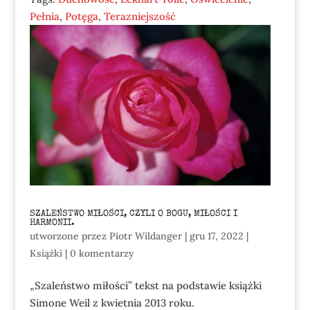
Pełnia
,
Potęga
,
Terazniejszość
SZALEŃSTWO MIŁOŚCI, CZYLI O BOGU, MIŁOŚCI I
HARMONII.
utworzone przez
Piotr Wildanger
|
gru 17, 2022
|
Książki
|
0 komentarzy
„Szaleństwo miłości” tekst na podstawie książki
Simone Weil z kwietnia 2013 roku.