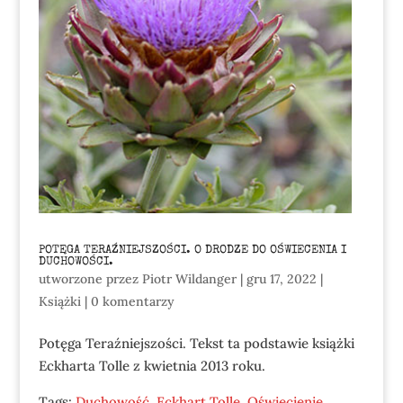
POTĘGA TERAŹNIEJSZOŚCI. O DRODZE DO OŚWIECENIA I
DUCHOWOŚCI.
utworzone przez
Piotr Wildanger
|
gru 17, 2022
|
Książki
|
0 komentarzy
Potęga Teraźniejszości. Tekst ta podstawie książki
Eckharta Tolle z kwietnia 2013 roku.
Tags:
Duchowość
,
Eckhart Tolle
,
Oświecienie
,