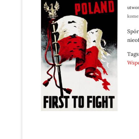
utwo
kome
Spór
nieof
Tags
Wspó