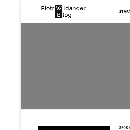
STAR
SPÓR 