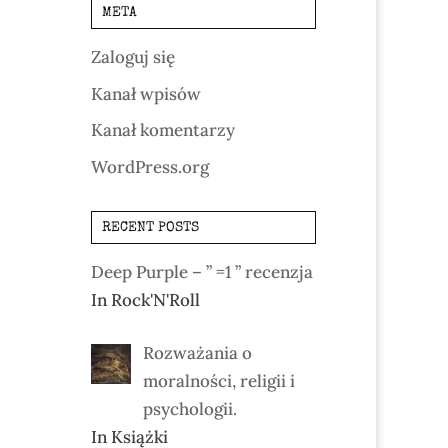
META
Zaloguj się
Kanał wpisów
Kanał komentarzy
WordPress.org
RECENT POSTS
Deep Purple – ” =1 ” recenzja
In Rock'N'Roll
Rozważania o
moralności, religii i
psychologii.
In Książki