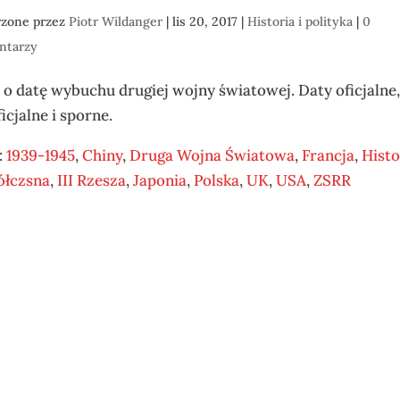
rzone przez
Piotr Wildanger
|
lis 20, 2017
|
Historia i polityka
|
0
ntarzy
 o datę wybuchu drugiej wojny światowej. Daty oficjalne
icjalne i sporne.
:
1939-1945
,
Chiny
,
Druga Wojna Światowa
,
Francja
,
Histo
łczsna
,
III Rzesza
,
Japonia
,
Polska
,
UK
,
USA
,
ZSRR