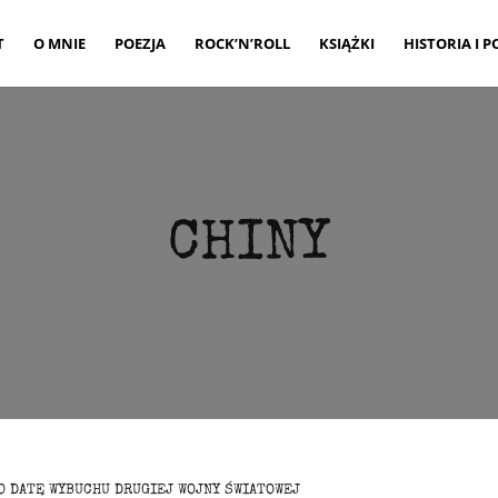
T
O MNIE
POEZJA
ROCK’N’ROLL
KSIĄŻKI
HISTORIA I P
CHINY
O DATĘ WYBUCHU DRUGIEJ WOJNY ŚWIATOWEJ