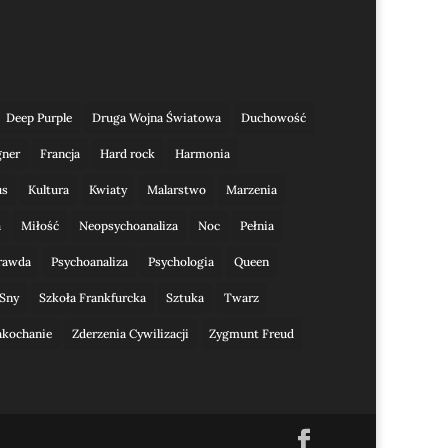
Deep Purple
Druga Wojna Światowa
Duchowość
gner
Francja
Hard rock
Harmonia
us
Kultura
Kwiaty
Malarstwo
Marzenia
a
Miłość
Neopsychoanaliza
Noc
Pełnia
rawda
Psychoanaliza
Psychologia
Queen
Sny
Szkoła Frankfurcka
Sztuka
Twarz
akochanie
Zderzenia Cywilizacji
Zygmunt Freud