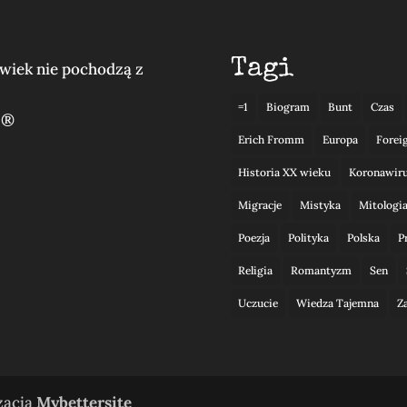
Tagi
lwiek nie pochodzą z
=1
Biogram
Bunt
Czas
 ®
Erich Fromm
Europa
Forei
Historia XX wieku
Koronawir
Migracje
Mistyka
Mitologi
Poezja
Polityka
Polska
P
Religia
Romantyzm
Sen
Uczucie
Wiedza Tajemna
Z
izacja
Mybettersite