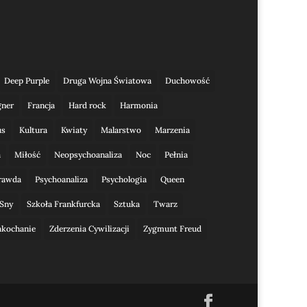
Deep Purple
Druga Wojna Światowa
Duchowość
gner
Francja
Hard rock
Harmonia
us
Kultura
Kwiaty
Malarstwo
Marzenia
a
Miłość
Neopsychoanaliza
Noc
Pełnia
rawda
Psychoanaliza
Psychologia
Queen
Sny
Szkoła Frankfurcka
Sztuka
Twarz
akochanie
Zderzenia Cywilizacji
Zygmunt Freud