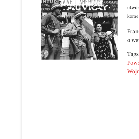
utwo
kome
Fran
o ws
Tags
Pow
Woj