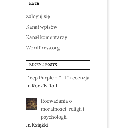
META
Zaloguj się
Kanał wpisów
Kanał komentarzy
WordPress.org
RECENT POSTS
Deep Purple – ” =1 ” recenzja
In Rock'N'Roll
Rozważania o
moralności, religii i
psychologii.
In Książki