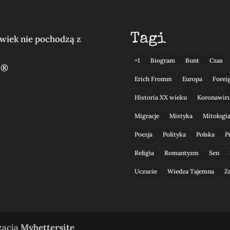
Tagi
lwiek nie pochodzą z
=1
Biogram
Bunt
Czas
 ®
Erich Fromm
Europa
Forei
Historia XX wieku
Koronawir
Migracje
Mistyka
Mitologi
Poezja
Polityka
Polska
P
Religia
Romantyzm
Sen
Uczucie
Wiedza Tajemna
Z
izacja
Mybettersite