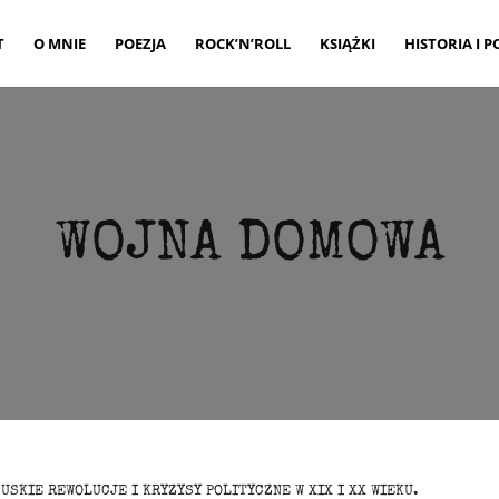
T
O MNIE
POEZJA
ROCK’N’ROLL
KSIĄŻKI
HISTORIA I P
WOJNA DOMOWA
USKIE REWOLUCJE I KRYZYSY POLITYCZNE W XIX I XX WIEKU.