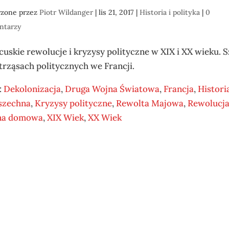
rzone przez
Piotr Wildanger
|
lis 21, 2017
|
Historia i polityka
|
0
ntarzy
cuskie rewolucje i kryzysy polityczne w XIX i XX wieku. S
trząsach politycznych we Francji.
:
Dekolonizacja
,
Druga Wojna Światowa
,
Francja
,
Histori
szechna
,
Kryzysy polityczne
,
Rewolta Majowa
,
Rewolucj
na domowa
,
XIX Wiek
,
XX Wiek