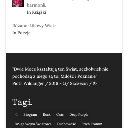
harmonii.
In Książki
Różano-Liliowy Wiatr
In Poezja
"Dwie Moce kształtują ten Świat, aczkolwiek nie
pochodzą z niego są to: Miłość i Poznanie"
Piotr Wildanger / 2016 - Ω/ Szczecin / ®
Tagi
=1
Biogram
Bunt
Czas
Deep Purple
Druga Wojna Światowa
Duchowość
Erich Fromm