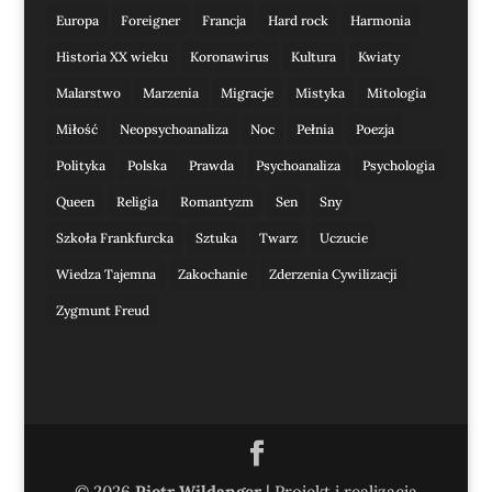
Europa
Foreigner
Francja
Hard rock
Harmonia
Historia XX wieku
Koronawirus
Kultura
Kwiaty
Malarstwo
Marzenia
Migracje
Mistyka
Mitologia
Miłość
Neopsychoanaliza
Noc
Pełnia
Poezja
Polityka
Polska
Prawda
Psychoanaliza
Psychologia
Queen
Religia
Romantyzm
Sen
Sny
Szkoła Frankfurcka
Sztuka
Twarz
Uczucie
Wiedza Tajemna
Zakochanie
Zderzenia Cywilizacji
Zygmunt Freud
© 2026
Piotr Wildanger
| Projekt i realizacja