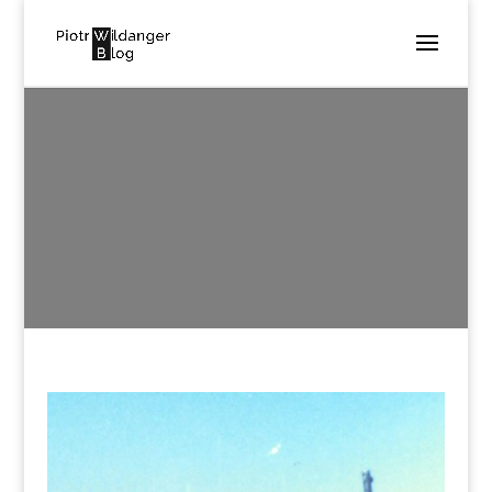
HARKI-J
utworzone przez
Piotr Wildanger
|
lis 21, 2017
|
0
komentarzy