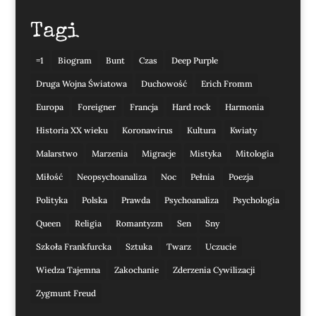
Tagi
=1
Biogram
Bunt
Czas
Deep Purple
Druga Wojna Światowa
Duchowość
Erich Fromm
Europa
Foreigner
Francja
Hard rock
Harmonia
Historia XX wieku
Koronawirus
Kultura
Kwiaty
Malarstwo
Marzenia
Migracje
Mistyka
Mitologia
Miłość
Neopsychoanaliza
Noc
Pełnia
Poezja
Polityka
Polska
Prawda
Psychoanaliza
Psychologia
Queen
Religia
Romantyzm
Sen
Sny
Szkoła Frankfurcka
Sztuka
Twarz
Uczucie
Wiedza Tajemna
Zakochanie
Zderzenia Cywilizacji
Zygmunt Freud