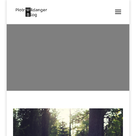
WORK3
utworzone przez
Piotr Wildanger
|
sie 8, 2016
|
0
komentarzy