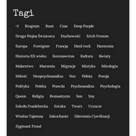
Tagi
=1
Biogram
Bunt
Czas
Deep Purple
Druga Wojna Światowa
Duchowość
Erich Fromm
Europa
Foreigner
Francja
Hard rock
Harmonia
Historia XX wieku
Koronawirus
Kultura
Kwiaty
Malarstwo
Marzenia
Migracje
Mistyka
Mitologia
Miłość
Neopsychoanaliza
Noc
Pełnia
Poezja
Polityka
Polska
Prawda
Psychoanaliza
Psychologia
Queen
Religia
Romantyzm
Sen
Sny
Szkoła Frankfurcka
Sztuka
Twarz
Uczucie
Wiedza Tajemna
Zakochanie
Zderzenia Cywilizacji
Zygmunt Freud