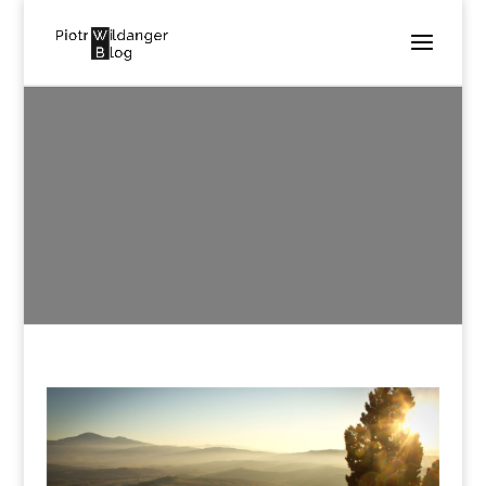
WORK4
utworzone przez
Piotr Wildanger
|
sie 8, 2016
|
0
komentarzy