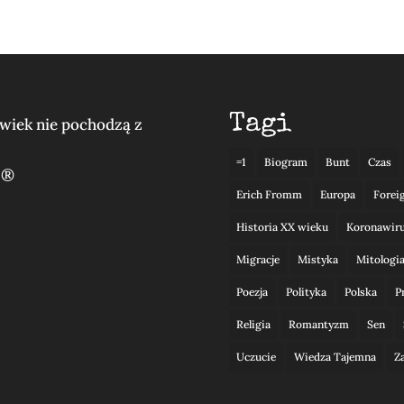
Tagi
lwiek nie pochodzą z
=1
Biogram
Bunt
Czas
 ®
Erich Fromm
Europa
Forei
Historia XX wieku
Koronawir
Migracje
Mistyka
Mitologi
Poezja
Polityka
Polska
P
Religia
Romantyzm
Sen
Uczucie
Wiedza Tajemna
Z