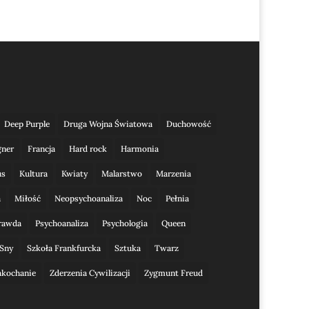
Deep Purple
Druga Wojna Światowa
Duchowość
gner
Francja
Hard rock
Harmonia
us
Kultura
Kwiaty
Malarstwo
Marzenia
a
Miłość
Neopsychoanaliza
Noc
Pełnia
rawda
Psychoanaliza
Psychologia
Queen
Sny
Szkoła Frankfurcka
Sztuka
Twarz
akochanie
Zderzenia Cywilizacji
Zygmunt Freud