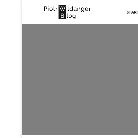
STAR
u