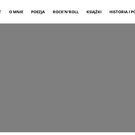
T
O MNIE
POEZJA
ROCK’N’ROLL
KSIĄŻKI
HISTORIA I P
WORK5
tworzone przez
Piotr Wildanger
|
sie 8, 2016
|
0 komentar