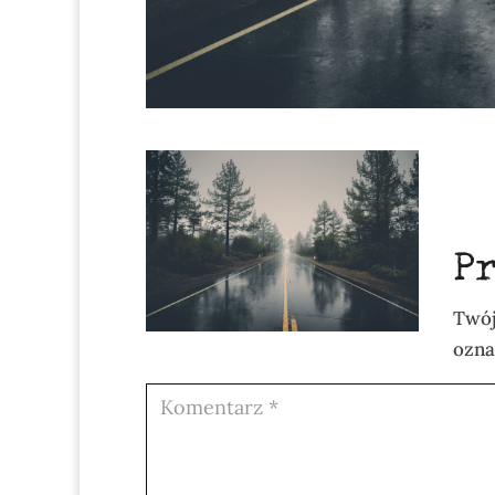
P
Twój
ozn