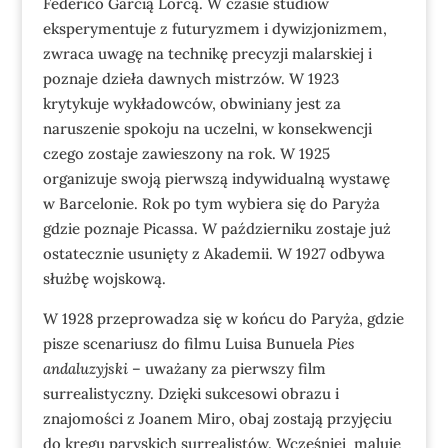
Federico Garcią Lorcą. W czasie studiów
eksperymentuje z futuryzmem i dywizjonizmem,
zwraca uwagę na technikę precyzji malarskiej i
poznaje dzieła dawnych mistrzów. W 1923
krytykuje wykładowców, obwiniany jest za
naruszenie spokoju na uczelni, w konsekwencji
czego zostaje zawieszony na rok. W 1925
organizuje swoją pierwszą indywidualną wystawę
w Barcelonie. Rok po tym wybiera się do Paryża
gdzie poznaje Picassa. W październiku zostaje już
ostatecznie usunięty z Akademii. W 1927 odbywa
służbę wojskową.
W 1928 przeprowadza się w końcu do Paryża, gdzie
pisze scenariusz do filmu Luisa Bunuela
Pies
andaluzyjski
– uważany za pierwszy film
surrealistyczny. Dzięki sukcesowi obrazu i
znajomości z Joanem Miro, obaj zostają przyjęciu
do kręgu paryskich surrealistów. Wcześniej maluje