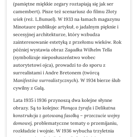
(pamiętne miękkie zegary roztapiają się jak ser
camembert). Pisze też scenariusz do filmu
Złoty
wiek
(reż. L
.
Bunuel). W 1933 na łamach magazynu
Minotaure publikuje artykuł, o jadalnym pięknie i
secesyjnej architekturze, który wzbudza
zainteresowanie estetyką z przełomu wieków. Rok
później wystawia obraz
Zagadka Wilhelm Tella
(symbolizuje nieposłuszeństwo wobec
autorytetowi ojca), prowadzi to do sporu z
surrealistami i Andre Bretonem (twórcą
Manifestów surrealistycznych
). W 1934 bierze ślub
cywilny z Galą.
Lata 1935 i 1936 przynoszą dwa kolejne słynne
obrazy. Są to kolejno:
Płonąca żyrafa
i
Delikatna
konstrukcja z gotowaną fasolką – przeczucie wojny
domowej,
problematyczne tematy o przemijaniu,
rozkładzie i wojnie. W 1936 wybucha trzyletnia