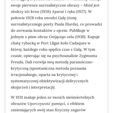
swoje pierwsze surrealistyczne obrazy –
Miód jest
słodszy niż krew
(1926)
Aparat i ręka
(1927). W
połowie 1928 roku uwodzi Galę (żonę
surrealistycznego poety Paula Elurda), co prowadzi
do zerwania kontaktów z ojcem. Publikuje w
jednym z pism obraz
Gnijącego osła
(1930). Kupuje
chatę rybacką w Port Lligat koło Cadaques w
której, każdego roku spędza czas z Galą. W tym
czasie, opierając się na psychoanalizie Zygmunta
Freuda, Dali rozwija swą metodę paranoiczno-
krytyczną (spontaniczna metoda poznania
irracjonalnego, oparta na krytycznej i
systematycznej obiektywizacji delirycznych
skojarzeń i interpretacji).
W 1931 maluje jeden ze swoich nieśmiertelnych
obrazów
Uporczywość pamięci,
z efektem
zmieniających swój stan fizyczny zegarów