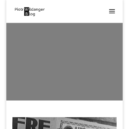
SALVADOR DALI
– BIOGRAM
utworzone przez
Piotr Wildanger
|
mar 30, 2018
|
Inspiracje
|
0 komentarzy