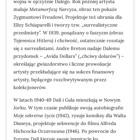
wojna w ojczyźnie Dalego. Rok później artysta
maluje
Metamorfozę Narcyza
, obraz ten pokaże
Zygmuntowi Freudowi. Projektuje też ubrania dla
Elizy Schiaparelli i tworzy tzw. „surrealistyczne
przedmioty”. W 1939, posądzany o faszyzm (obraz
Tajemnica Hitlera
) i chciwość, ostatecznie rozstaje
się z surrealistami. Andre Breton nadaje Dalemu
przydomek – „Avida Dollars” („chciwy dolarów”) –
określając gwiazdorstwo i liczne prowokacje
artysty przekładające się na sukces finansowy
artysty, będącego rozchwytywanym przez
kolekcjonerów.
W latach 1940-49 Dali i Gala mieszkają w Nowym
Jorku. W tym czasie publikuje swoją autobiografie
Moje sekretne życie
(1942), rysuje komiksy dla Walta
Disneya, projektuje sekwencje do filmu Alfreda
Hichcocka
Oczarowana
(1946). Po powrocie do
Europy Dali kieruje swoje inspiracje ku