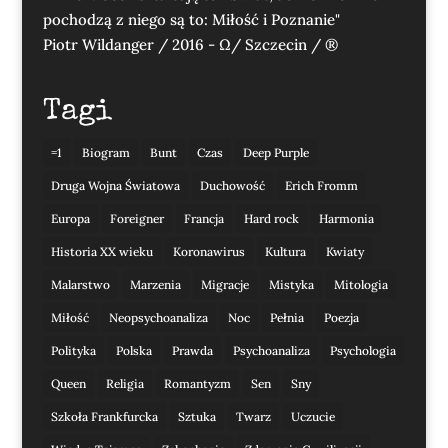
pochodzą z niego są to: Miłość i Poznanie"
Piotr Wildanger / 2016 - Ω/ Szczecin / ®
Tagi
=1
Biogram
Bunt
Czas
Deep Purple
Druga Wojna Światowa
Duchowość
Erich Fromm
Europa
Foreigner
Francja
Hard rock
Harmonia
Historia XX wieku
Koronawirus
Kultura
Kwiaty
Malarstwo
Marzenia
Migracje
Mistyka
Mitologia
Miłość
Neopsychoanaliza
Noc
Pełnia
Poezja
Polityka
Polska
Prawda
Psychoanaliza
Psychologia
Queen
Religia
Romantyzm
Sen
Sny
Szkoła Frankfurcka
Sztuka
Twarz
Uczucie