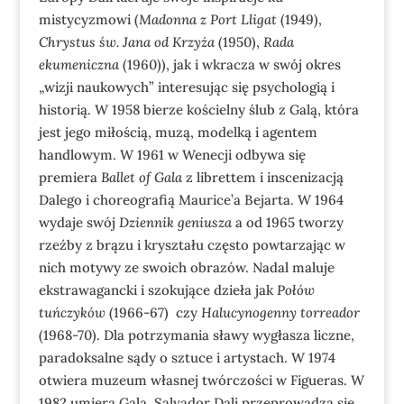
mistycyzmowi (
Madonna z Port Lligat
(1949),
Chrystus św. Jana od Krzyża
(1950),
Rada
ekumeniczna
(1960)), jak i wkracza w swój okres
„wizji naukowych” interesując się psychologią i
historią. W 1958 bierze kościelny ślub z Galą, która
jest jego miłością, muzą, modelką i agentem
handlowym. W 1961 w Wenecji odbywa się
premiera
Ballet of Gala
z librettem i inscenizacją
Dalego i choreografią Maurice’a Bejarta. W 1964
wydaje swój
Dziennik geniusza
a od 1965 tworzy
rzeźby z brązu i kryształu często powtarzając w
nich motywy ze swoich obrazów. Nadal maluje
ekstrawagancki i szokujące dzieła jak
Połów
tuńczyków
(1966-67) czy
Halucynogenny torreador
(1968-70). Dla potrzymania sławy wygłasza liczne,
paradoksalne sądy o sztuce i artystach. W 1974
otwiera muzeum własnej twórczości w Figueras. W
1982 umiera Gala. Salvador Dali przeprowadza się