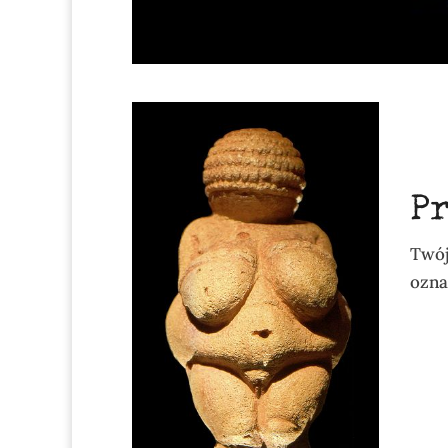
P
Twój
ozn