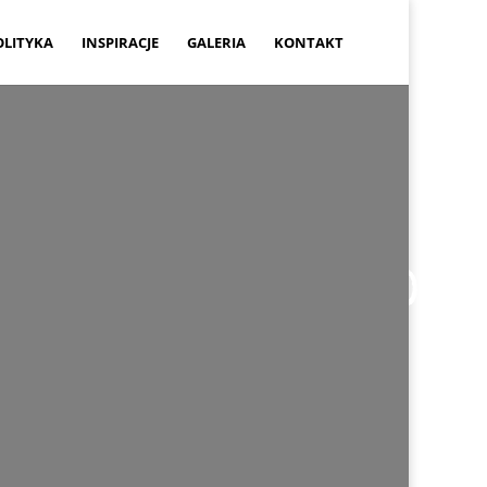
OLITYKA
INSPIRACJE
GALERIA
KONTAKT
IEW_RETOUCHED_
zy