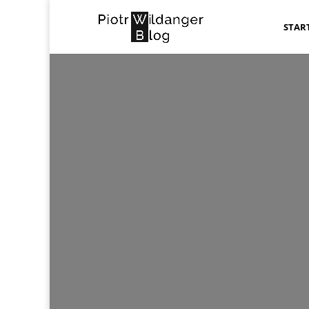
STAR
VENUS_OF_WIL
u