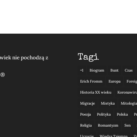
Tagi
lwiek nie pochodzą z
=1
Biogram
Bunt
Czas
 ®
Erich Fromm
Europa
Forei
Historia XX wieku
Koronawir
Migracje
Mistyka
Mitologi
Poezja
Polityka
Polska
P
Religia
Romantyzm
Sen
Uczucie
Wiedza Tajemna
Z