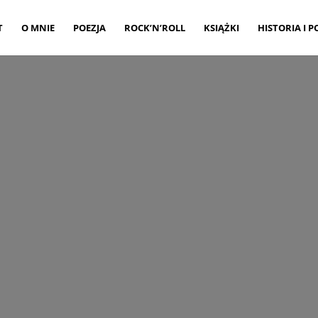
T
O MNIE
POEZJA
ROCK’N’ROLL
KSIĄŻKI
HISTORIA I P
364PX-
LENDORF_FRONTV
tworzone przez
Piotr Wildanger
|
lis 1, 2016
|
0 komentar