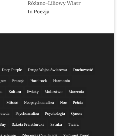
Różano-Liliowy Wiatr
In Poezja
Deep Purple
Druga Wojna Światowa
Duchowość
gner
Francja
Hard rock
Harmonia
us
Kultura
Kwiaty
Malarstwo
Marzenia
a
Miłość
Neopsychoanaliza
Noc
Pełnia
rawda
Psychoanaliza
Psychologia
Queen
Sny
Szkoła Frankfurcka
Sztuka
Twarz
akochanie
Zderzenia Cywilizacji
Zygmunt Freud