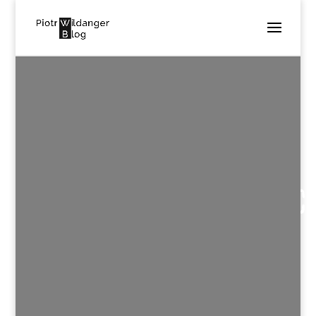
DRABINA-
JAKUBOWA-
OBRAZ-
WILLIAMA_BLAKE
utworzone przez
Piotr Wildanger
|
lis 1, 2016
|
0
komentarzy