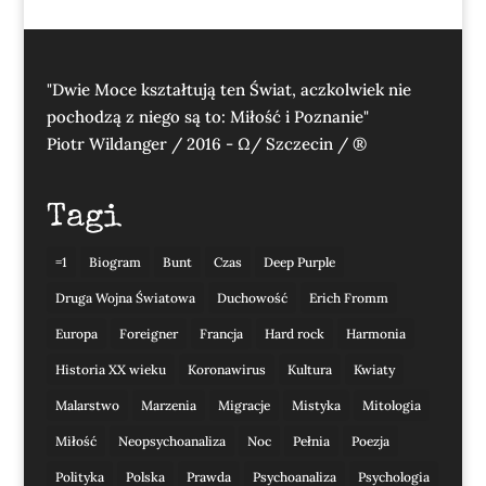
"Dwie Moce kształtują ten Świat, aczkolwiek nie
pochodzą z niego są to: Miłość i Poznanie"
Piotr Wildanger / 2016 - Ω/ Szczecin / ®
Tagi
=1
Biogram
Bunt
Czas
Deep Purple
Druga Wojna Światowa
Duchowość
Erich Fromm
Europa
Foreigner
Francja
Hard rock
Harmonia
Historia XX wieku
Koronawirus
Kultura
Kwiaty
Malarstwo
Marzenia
Migracje
Mistyka
Mitologia
Miłość
Neopsychoanaliza
Noc
Pełnia
Poezja
Polityka
Polska
Prawda
Psychoanaliza
Psychologia