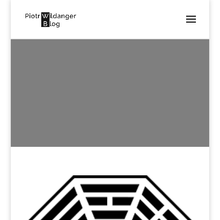
TAO
utworzone przez
Piotr Wildanger
|
lis 1, 2016
|
0
komentarzy