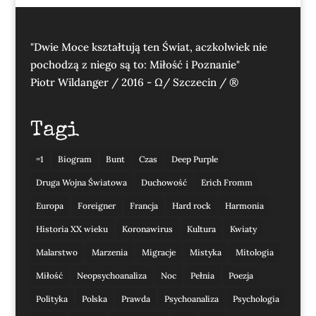
"Dwie Moce kształtują ten Świat, aczkolwiek nie
pochodzą z niego są to: Miłość i Poznanie"
Piotr Wildanger / 2016 - Ω/ Szczecin / ®
Tagi
=1
Biogram
Bunt
Czas
Deep Purple
Druga Wojna Światowa
Duchowość
Erich Fromm
Europa
Foreigner
Francja
Hard rock
Harmonia
Historia XX wieku
Koronawirus
Kultura
Kwiaty
Malarstwo
Marzenia
Migracje
Mistyka
Mitologia
Miłość
Neopsychoanaliza
Noc
Pełnia
Poezja
Polityka
Polska
Prawda
Psychoanaliza
Psychologia