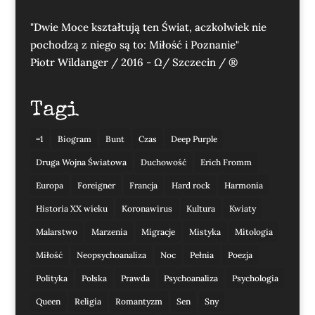
"Dwie Moce kształtują ten Świat, aczkolwiek nie
pochodzą z niego są to: Miłość i Poznanie"
Piotr Wildanger / 2016 - Ω/ Szczecin / ®
Tagi
=1
Biogram
Bunt
Czas
Deep Purple
Druga Wojna Światowa
Duchowość
Erich Fromm
Europa
Foreigner
Francja
Hard rock
Harmonia
Historia XX wieku
Koronawirus
Kultura
Kwiaty
Malarstwo
Marzenia
Migracje
Mistyka
Mitologia
Miłość
Neopsychoanaliza
Noc
Pełnia
Poezja
Polityka
Polska
Prawda
Psychoanaliza
Psychologia
Queen
Religia
Romantyzm
Sen
Sny