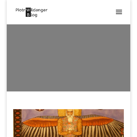
FILEMON
utworzone przez
Piotr Wildanger
|
kwi 20, 2018
|
0
komentarzy