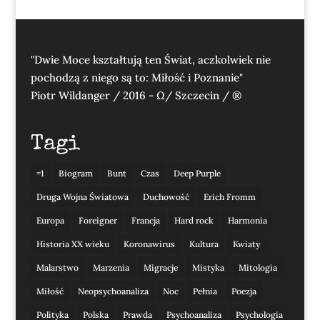
"Dwie Moce kształtują ten Świat, aczkolwiek nie
pochodzą z niego są to: Miłość i Poznanie"
Piotr Wildanger / 2016 - Ω/ Szczecin / ®
Tagi
=1
Biogram
Bunt
Czas
Deep Purple
Druga Wojna Światowa
Duchowość
Erich Fromm
Europa
Foreigner
Francja
Hard rock
Harmonia
Historia XX wieku
Koronawirus
Kultura
Kwiaty
Malarstwo
Marzenia
Migracje
Mistyka
Mitologia
Miłość
Neopsychoanaliza
Noc
Pełnia
Poezja
Polityka
Polska
Prawda
Psychoanaliza
Psychologia