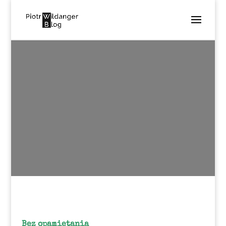
BEZ
OPAMIĘTANIA
utworzone przez
Piotr Wildanger
|
lis 13, 2016
|
Poezja
|
0
komentarzy
Bez opamiętania