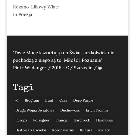
Różano-Liliowy Wiatr
In Poezja
"Dwie Moce kształtują ten Świat, aczkolwiek nie
pochodzą z niego są to: Miłość i Poznanie"
Piotr Wildanger / 2016 - Ω/ Szczecin / ®
Tagi
=1
Biogram
Bunt
Czas
Deep Purple
Druga Wojna Światowa
Duchowość
Erich Fromm
Europa
Foreigner
Francja
Hard rock
Harmonia
Historia XX wieku
Koronawirus
Kultura
Kwiaty