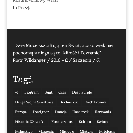
Różano-Liliowy Wiatr
In Poezja
"Dwie Moce kształtują ten Świat, aczkolwiek nie
pochodzą z niego są to: Miłość i Poznanie"
Piotr Wildanger / 2016 - Ω/ Szczecin / ®
Tagi
=1
Biogram
Bunt
Czas
Deep Purple
Druga Wojna Światowa
Duchowość
Erich Fromm
Europa
Foreigner
Francja
Hard rock
Harmonia
Historia XX wieku
Koronawirus
Kultura
Kwiaty
Malarstwo
Marzenia
Migracje
Mistyka
Mitologia