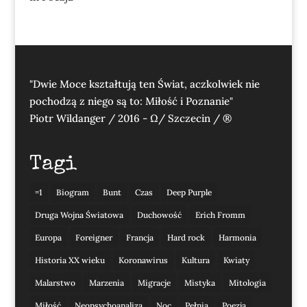
"Dwie Moce kształtują ten Świat, aczkolwiek nie
pochodzą z niego są to: Miłość i Poznanie"
Piotr Wildanger / 2016 - Ω/ Szczecin / ®
Tagi
=1
Biogram
Bunt
Czas
Deep Purple
Druga Wojna Światowa
Duchowość
Erich Fromm
Europa
Foreigner
Francja
Hard rock
Harmonia
Historia XX wieku
Koronawirus
Kultura
Kwiaty
Malarstwo
Marzenia
Migracje
Mistyka
Mitologia
Miłość
Neopsychoanaliza
Noc
Pełnia
Poezja