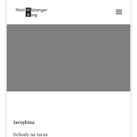
JARZĘBINA
utworzone przez
Piotr Wildanger
|
lis 30, 2019
|
Poezja
|
0
komentarzy
Jarzębina
Schody na taras