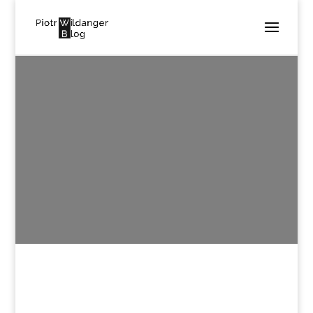
DEEP_PURPLE_-
_1_COVER.SVG_
utworzone przez
Piotr Wildanger
|
lis 28, 2025
|
0
komentarzy