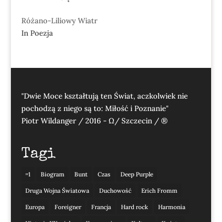
Różano-Liliowy Wiatr
In Poezja
"Dwie Moce kształtują ten Świat, aczkolwiek nie
pochodzą z niego są to: Miłość i Poznanie"
Piotr Wildanger / 2016 - Ω/ Szczecin / ®
Tagi
=1
Biogram
Bunt
Czas
Deep Purple
Druga Wojna Światowa
Duchowość
Erich Fromm
Europa
Foreigner
Francja
Hard rock
Harmonia