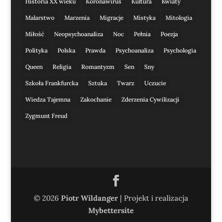
Historia XX wieku
Koronawirus
Kultura
Kwiaty
Malarstwo
Marzenia
Migracje
Mistyka
Mitologia
Miłość
Neopsychoanaliza
Noc
Pełnia
Poezja
Polityka
Polska
Prawda
Psychoanaliza
Psychologia
Queen
Religia
Romantyzm
Sen
Sny
Szkoła Frankfurcka
Sztuka
Twarz
Uczucie
Wiedza Tajemna
Zakochanie
Zderzenia Cywilizacji
Zygmunt Freud
© 2026
Piotr Wildanger
| Projekt i realizacja
Mybettersite