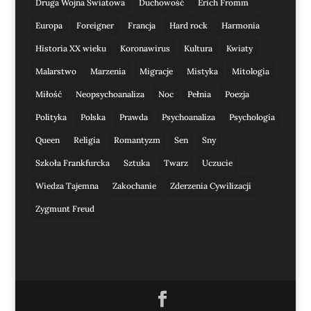
Druga Wojna Światowa
Duchowość
Erich Fromm
Europa
Foreigner
Francja
Hard rock
Harmonia
Historia XX wieku
Koronawirus
Kultura
Kwiaty
Malarstwo
Marzenia
Migracje
Mistyka
Mitologia
Miłość
Neopsychoanaliza
Noc
Pełnia
Poezja
Polityka
Polska
Prawda
Psychoanaliza
Psychologia
Queen
Religia
Romantyzm
Sen
Sny
Szkoła Frankfurcka
Sztuka
Twarz
Uczucie
Wiedza Tajemna
Zakochanie
Zderzenia Cywilizacji
Zygmunt Freud