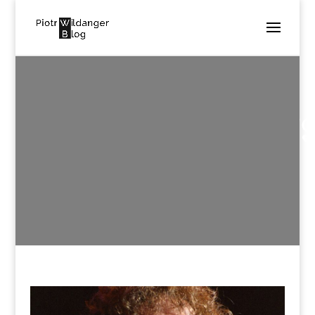
800PX-
LOU_GRAMM_197
utworzone przez
Piotr Wildanger
|
lis 24, 2017
|
0
komentarzy