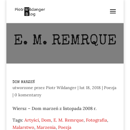
E. M. REMRQUE
DOM MARZEŃ
utworzone przez
Piotr Wildanger
|
lut 18, 2018
|
Poezja
|
0 komentarzy
Wiersz – Dom marzeń z listopada 2008 r.
Tags:
Artyści
,
Dom
,
E. M. Remrque
,
Fotografia
,
Malarstwo
,
Marzenia
,
Poezja