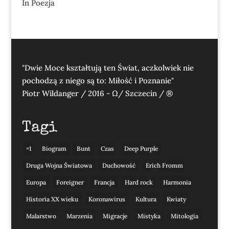
In Poezja
"Dwie Moce kształtują ten Świat, aczkolwiek nie
pochodzą z niego są to: Miłość i Poznanie"
Piotr Wildanger / 2016 - Ω/ Szczecin / ®
Tagi
=1
Biogram
Bunt
Czas
Deep Purple
Druga Wojna Światowa
Duchowość
Erich Fromm
Europa
Foreigner
Francja
Hard rock
Harmonia
Historia XX wieku
Koronawirus
Kultura
Kwiaty
Malarstwo
Marzenia
Migracje
Mistyka
Mitologia