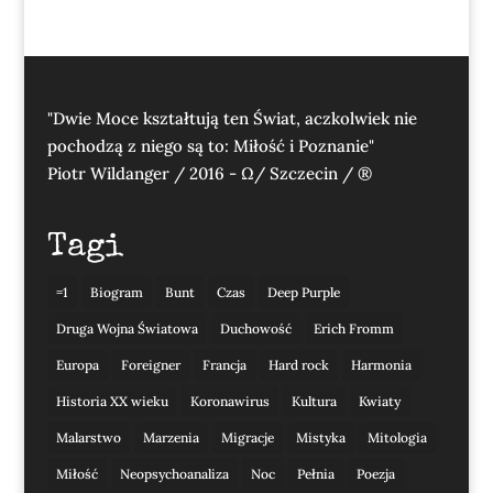
"Dwie Moce kształtują ten Świat, aczkolwiek nie
pochodzą z niego są to: Miłość i Poznanie"
Piotr Wildanger / 2016 - Ω/ Szczecin / ®
Tagi
=1
Biogram
Bunt
Czas
Deep Purple
Druga Wojna Światowa
Duchowość
Erich Fromm
Europa
Foreigner
Francja
Hard rock
Harmonia
Historia XX wieku
Koronawirus
Kultura
Kwiaty
Malarstwo
Marzenia
Migracje
Mistyka
Mitologia
Miłość
Neopsychoanaliza
Noc
Pełnia
Poezja