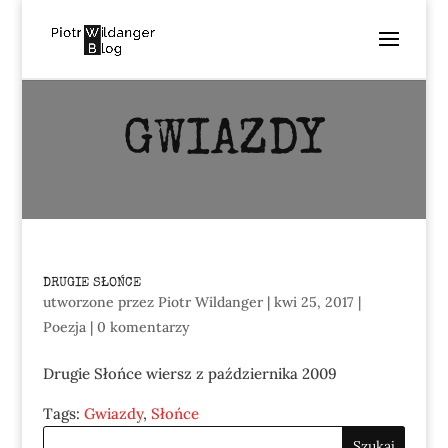
GWIAZDY
DRUGIE SŁOŃCE
utworzone przez
Piotr Wildanger
|
kwi 25, 2017
|
Poezja
|
0 komentarzy
Drugie Słońce wiersz z października 2009
Tags:
Gwiazdy
,
Słońce