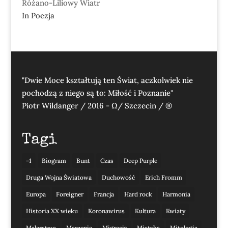
Różano-Liliowy Wiatr
In Poezja
"Dwie Moce kształtują ten Świat, aczkolwiek nie
pochodzą z niego są to: Miłość i Poznanie"
Piotr Wildanger / 2016 - Ω/ Szczecin / ®
Tagi
=1
Biogram
Bunt
Czas
Deep Purple
Druga Wojna Światowa
Duchowość
Erich Fromm
Europa
Foreigner
Francja
Hard rock
Harmonia
Historia XX wieku
Koronawirus
Kultura
Kwiaty
Malarstwo
Marzenia
Migracje
Mistyka
Mitologia