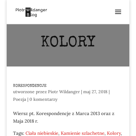
KOLORY
KORESPONDENCJE
utworzone przez
Piotr Wildanger
|
maj 27, 2018
|
Poezja
|
0 komentarzy
Wiersz pt. Korespondencje z Marca 2013 oraz z
Maja 2018 r.
Tags:
Ciała niebieskie
,
Kamienie szlachetne
,
Kolory
,