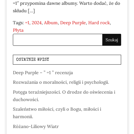
=1″ przypomina dawne albumy. Warto dodać, że do
składu […]
Tags:
=1
,
2024
,
Album
,
Deep Purple
,
Hard rock
,
Płyta
OSTATNIE WPISY
Deep Purple – ” =1 ” recenzja
Rozważania o moralności, religii i psychologii.
Potęga teraźniejszości. O drodze do oświecenia i
duchowości.
Szaleństwo miłości, czyli o Bogu, miłości i
harmonii.
Różano-Liliowy Wiatr