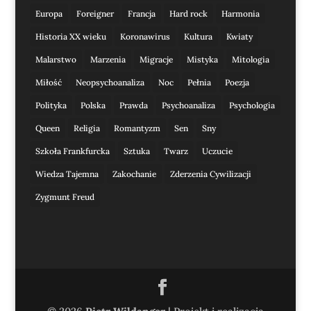
Europa
Foreigner
Francja
Hard rock
Harmonia
Historia XX wieku
Koronawirus
Kultura
Kwiaty
Malarstwo
Marzenia
Migracje
Mistyka
Mitologia
Miłość
Neopsychoanaliza
Noc
Pełnia
Poezja
Polityka
Polska
Prawda
Psychoanaliza
Psychologia
Queen
Religia
Romantyzm
Sen
Sny
Szkoła Frankfurcka
Sztuka
Twarz
Uczucie
Wiedza Tajemna
Zakochanie
Zderzenia Cywilizacji
Zygmunt Freud