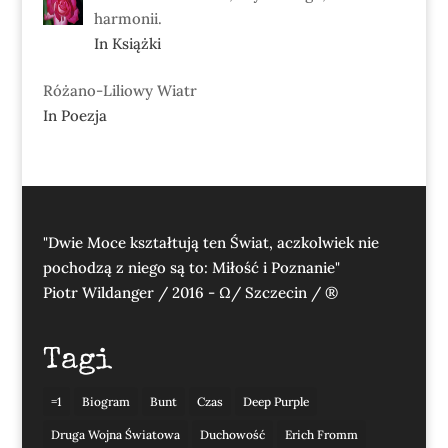
harmonii.
In Książki
Różano-Liliowy Wiatr
In Poezja
"Dwie Moce kształtują ten Świat, aczkolwiek nie
pochodzą z niego są to: Miłość i Poznanie"
Piotr Wildanger / 2016 - Ω/ Szczecin / ®
Tagi
=1
Biogram
Bunt
Czas
Deep Purple
Druga Wojna Światowa
Duchowość
Erich Fromm