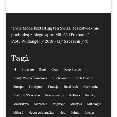
"Dwie Moce kształtują ten Świat, aczkolwiek nie
pochodzą z niego są to: Miłość i Poznanie"
Piotr Wildanger / 2016 - Ω/ Szczecin / ®
Tagi
=1
Biogram
Bunt
Czas
Deep Purple
Druga Wojna Światowa
Duchowość
Erich Fromm
Europa
Foreigner
Francja
Hard rock
Harmonia
Historia XX wieku
Koronawirus
Kultura
Kwiaty
Malarstwo
Marzenia
Migracje
Mistyka
Mitologia
Miłość
Neopsychoanaliza
Noc
Pełnia
Poezja