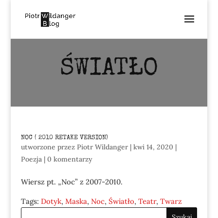
ŚWIATŁO
NOC ( 2010 RETAKE VERSION)
utworzone przez
Piotr Wildanger
|
kwi 14, 2020
|
Poezja
|
0 komentarzy
Wiersz pt. „Noc” z 2007-2010.
Tags:
Dotyk
,
Maska
,
Noc
,
Światło
,
Teatr
,
Twarz