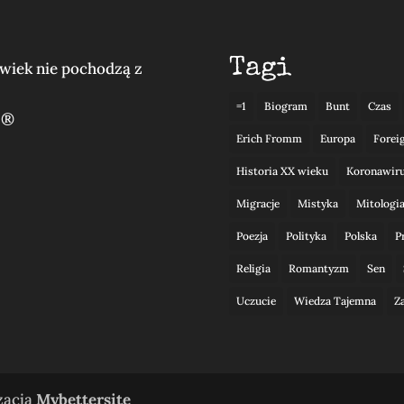
Tagi
lwiek nie pochodzą z
=1
Biogram
Bunt
Czas
 ®
Erich Fromm
Europa
Forei
Historia XX wieku
Koronawir
Migracje
Mistyka
Mitologi
Poezja
Polityka
Polska
P
Religia
Romantyzm
Sen
Uczucie
Wiedza Tajemna
Z
izacja
Mybettersite