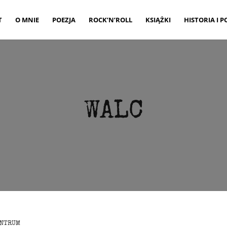
T
O MNIE
POEZJA
ROCK’N’ROLL
KSIĄŻKI
HISTORIA I P
WALC
ENTRUM