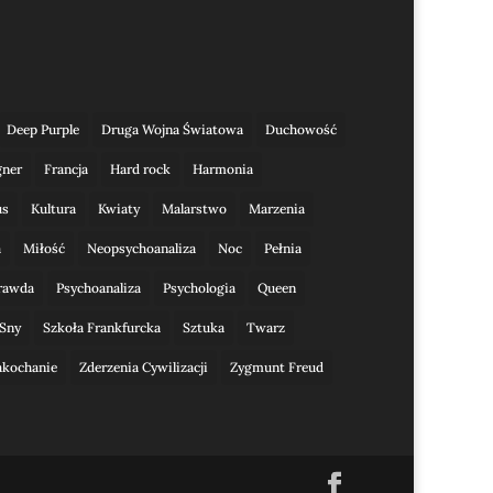
Deep Purple
Druga Wojna Światowa
Duchowość
gner
Francja
Hard rock
Harmonia
us
Kultura
Kwiaty
Malarstwo
Marzenia
a
Miłość
Neopsychoanaliza
Noc
Pełnia
rawda
Psychoanaliza
Psychologia
Queen
Sny
Szkoła Frankfurcka
Sztuka
Twarz
akochanie
Zderzenia Cywilizacji
Zygmunt Freud