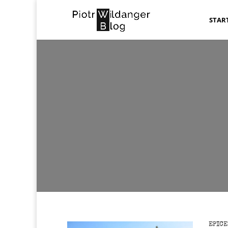
STAR
EPIC