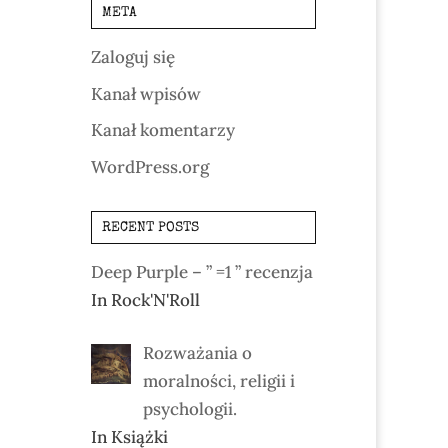
META
Zaloguj się
Kanał wpisów
Kanał komentarzy
WordPress.org
RECENT POSTS
Deep Purple – ” =1 ” recenzja
In Rock'N'Roll
Rozważania o
moralności, religii i
psychologii.
In Książki