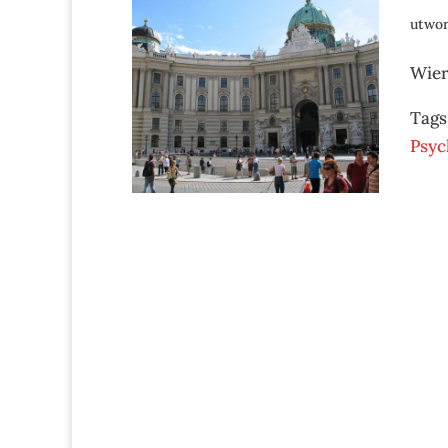
utwo
Wier
Tags
Psyc