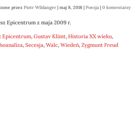
rzone przez
Piotr Wildanger
|
maj 8, 2018
|
Poezja
|
0 komentarzy
sz Epicentrum z maja 2009 r.
:
Epicentrum
,
Gustav Klimt
,
Historia XX wieku
,
hoanaliza
,
Secesja
,
Walc
,
Wiedeń
,
Zygmunt Freud