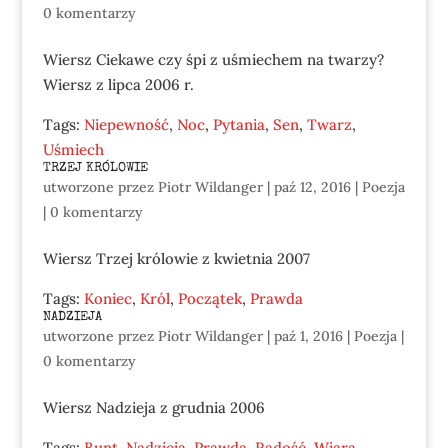
0 komentarzy
Wiersz Ciekawe czy śpi z uśmiechem na twarzy?
Wiersz z lipca 2006 r.
Tags:
Niepewność
,
Noc
,
Pytania
,
Sen
,
Twarz
,
Uśmiech
TRZEJ KRÓLOWIE
utworzone przez
Piotr Wildanger
|
paź 12, 2016
|
Poezja
|
0 komentarzy
Wiersz Trzej królowie z kwietnia 2007
Tags:
Koniec
,
Król
,
Początek
,
Prawda
NADZIEJA
utworzone przez
Piotr Wildanger
|
paź 1, 2016
|
Poezja
|
0 komentarzy
Wiersz Nadzieja z grudnia 2006
Tags:
Bunt
,
Nadzieja
,
Prawda
,
Radość
,
Wiara