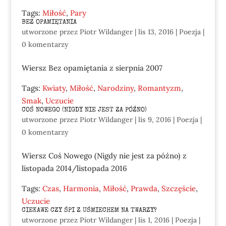
Tags:
Miłość
,
Pary
BEZ OPAMIĘTANIA
utworzone przez
Piotr Wildanger
|
lis 13, 2016
|
Poezja
|
0 komentarzy
Wiersz Bez opamiętania z sierpnia 2007
Tags:
Kwiaty
,
Miłość
,
Narodziny
,
Romantyzm
,
Smak
,
Uczucie
COŚ NOWEGO (NIGDY NIE JEST ZA PÓŹNO)
utworzone przez
Piotr Wildanger
|
lis 9, 2016
|
Poezja
|
0 komentarzy
Wiersz Coś Nowego (Nigdy nie jest za późno) z
listopada 2014/listopada 2016
Tags:
Czas
,
Harmonia
,
Miłość
,
Prawda
,
Szczęście
,
Uczucie
CIEKAWE CZY ŚPI Z UŚMIECHEM NA TWARZY?
utworzone przez
Piotr Wildanger
|
lis 1, 2016
|
Poezja
|