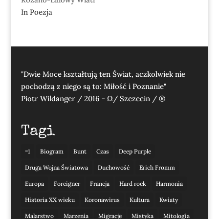
In Poezja
"Dwie Moce kształtują ten Świat, aczkolwiek nie
pochodzą z niego są to: Miłość i Poznanie"
Piotr Wildanger / 2016 - Ω/ Szczecin / ®
Tagi
=1
Biogram
Bunt
Czas
Deep Purple
Druga Wojna Światowa
Duchowość
Erich Fromm
Europa
Foreigner
Francja
Hard rock
Harmonia
Historia XX wieku
Koronawirus
Kultura
Kwiaty
Malarstwo
Marzenia
Migracje
Mistyka
Mitologia