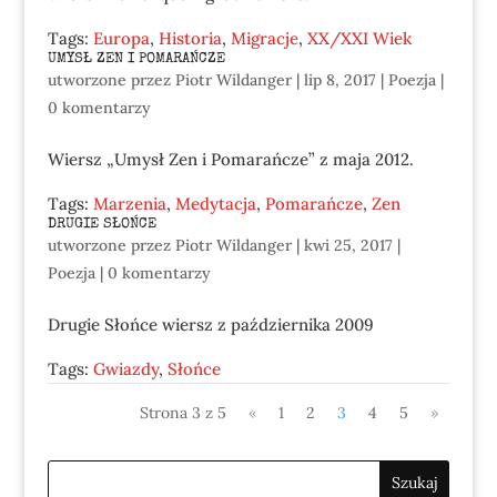
Tags:
Europa
,
Historia
,
Migracje
,
XX/XXI Wiek
UMYSŁ ZEN I POMARAŃCZE
utworzone przez
Piotr Wildanger
|
lip 8, 2017
|
Poezja
|
0 komentarzy
Wiersz „Umysł Zen i Pomarańcze” z maja 2012.
Tags:
Marzenia
,
Medytacja
,
Pomarańcze
,
Zen
DRUGIE SŁOŃCE
utworzone przez
Piotr Wildanger
|
kwi 25, 2017
|
Poezja
|
0 komentarzy
Drugie Słońce wiersz z października 2009
Tags:
Gwiazdy
,
Słońce
Strona 3 z 5
«
1
2
3
4
5
»