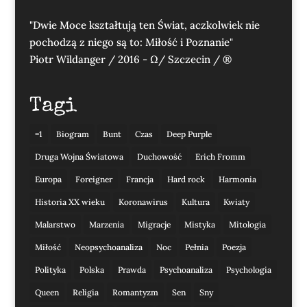
"Dwie Moce kształtują ten Świat, aczkolwiek nie
pochodzą z niego są to: Miłość i Poznanie"
Piotr Wildanger / 2016 - Ω/ Szczecin / ®
Tagi
=1
Biogram
Bunt
Czas
Deep Purple
Druga Wojna Światowa
Duchowość
Erich Fromm
Europa
Foreigner
Francja
Hard rock
Harmonia
Historia XX wieku
Koronawirus
Kultura
Kwiaty
Malarstwo
Marzenia
Migracje
Mistyka
Mitologia
Miłość
Neopsychoanaliza
Noc
Pełnia
Poezja
Polityka
Polska
Prawda
Psychoanaliza
Psychologia
Queen
Religia
Romantyzm
Sen
Sny