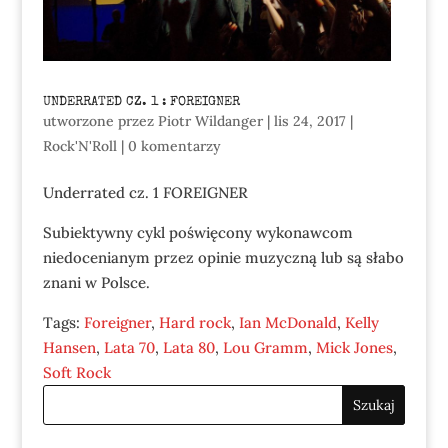
UNDERRATED CZ. 1 : FOREIGNER
utworzone przez
Piotr Wildanger
|
lis 24, 2017
|
Rock'N'Roll
|
0 komentarzy
Underrated cz. 1 FOREIGNER
Subiektywny cykl poświęcony wykonawcom
niedocenianym przez opinie muzyczną lub są słabo
znani w Polsce.
Tags:
Foreigner
,
Hard rock
,
Ian McDonald
,
Kelly
Hansen
,
Lata 70
,
Lata 80
,
Lou Gramm
,
Mick Jones
,
Soft Rock