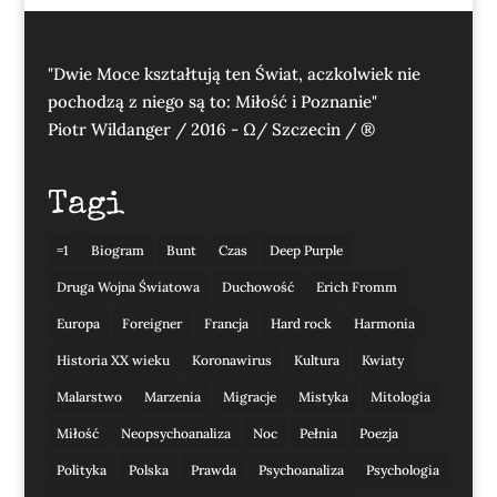
"Dwie Moce kształtują ten Świat, aczkolwiek nie
pochodzą z niego są to: Miłość i Poznanie"
Piotr Wildanger / 2016 - Ω/ Szczecin / ®
Tagi
=1
Biogram
Bunt
Czas
Deep Purple
Druga Wojna Światowa
Duchowość
Erich Fromm
Europa
Foreigner
Francja
Hard rock
Harmonia
Historia XX wieku
Koronawirus
Kultura
Kwiaty
Malarstwo
Marzenia
Migracje
Mistyka
Mitologia
Miłość
Neopsychoanaliza
Noc
Pełnia
Poezja
Polityka
Polska
Prawda
Psychoanaliza
Psychologia