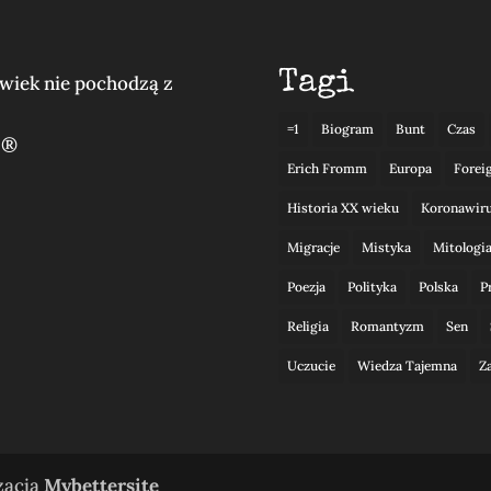
Tagi
lwiek nie pochodzą z
=1
Biogram
Bunt
Czas
 ®
Erich Fromm
Europa
Forei
Historia XX wieku
Koronawir
Migracje
Mistyka
Mitologi
Poezja
Polityka
Polska
P
Religia
Romantyzm
Sen
Uczucie
Wiedza Tajemna
Z
izacja
Mybettersite