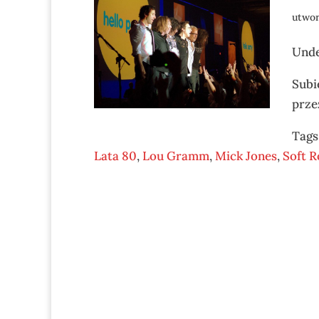
utwo
Unde
Subi
prze
Tags
Lata 80
,
Lou Gramm
,
Mick Jones
,
Soft R