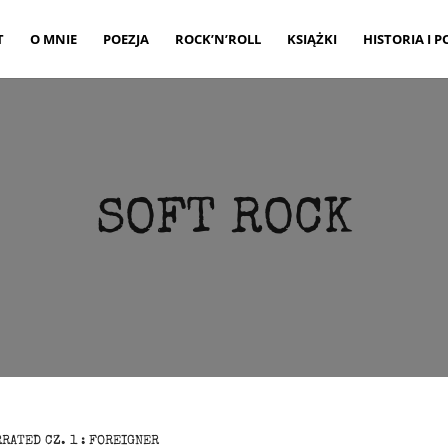
T
O MNIE
POEZJA
ROCK’N’ROLL
KSIĄŻKI
HISTORIA I P
SOFT ROCK
RATED CZ. 1 : FOREIGNER