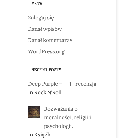
META
Zaloguj się
Kanał wpisów
Kanał komentarzy
WordPress.org
RECENT POSTS
Deep Purple – ” =1 ” recenzja
In Rock'N'Roll
Rozważania o
moralności, religii i
psychologii.
In Książki