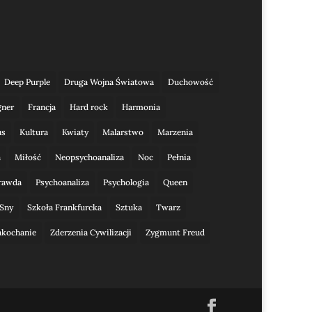
Deep Purple
Druga Wojna Światowa
Duchowość
gner
Francja
Hard rock
Harmonia
us
Kultura
Kwiaty
Malarstwo
Marzenia
a
Miłość
Neopsychoanaliza
Noc
Pełnia
rawda
Psychoanaliza
Psychologia
Queen
Sny
Szkoła Frankfurcka
Sztuka
Twarz
akochanie
Zderzenia Cywilizacji
Zygmunt Freud