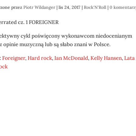
rzone przez
Piotr Wildanger
|
lis 24, 2017
|
Rock'N'Roll
|
0 komentarz
rrated cz. 1 FOREIGNER
ektywny cykl poświęcony wykonawcom niedocenianym
z opinie muzyczną lub są słabo znani w Polsce.
:
Foreigner
,
Hard rock
,
Ian McDonald
,
Kelly Hansen
,
Lata
ock