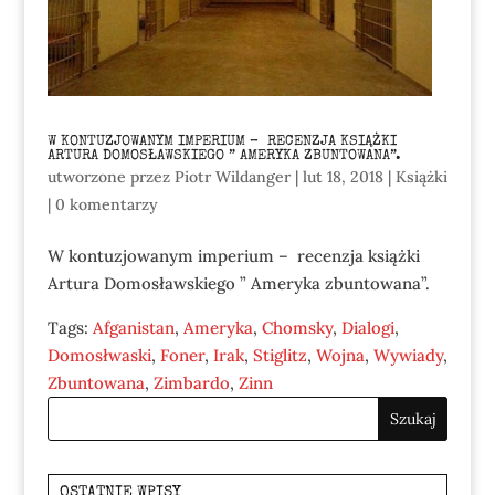
W KONTUZJOWANYM IMPERIUM – RECENZJA KSIĄŻKI
ARTURA DOMOSŁAWSKIEGO ” AMERYKA ZBUNTOWANA”.
utworzone przez
Piotr Wildanger
|
lut 18, 2018
|
Książki
|
0 komentarzy
W kontuzjowanym imperium – recenzja książki
Artura Domosławskiego ” Ameryka zbuntowana”.
Tags:
Afganistan
,
Ameryka
,
Chomsky
,
Dialogi
,
Domosłwaski
,
Foner
,
Irak
,
Stiglitz
,
Wojna
,
Wywiady
,
Zbuntowana
,
Zimbardo
,
Zinn
OSTATNIE WPISY