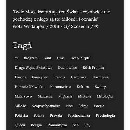
"Dwie Moce kształtują ten Świat, aczkolwiek nie
pochodzą z niego są to: Miłość i Poznanie"
Piotr Wildanger / 2016 - Ω/ Szczecin / ®
Tagi
=1
Biogram
Bunt
Czas
Deep Purple
Druga Wojna Światowa
Duchowość
Erich Fromm
Europa
Foreigner
Francja
Hard rock
Harmonia
Historia XX wieku
Koronawirus
Kultura
Kwiaty
Malarstwo
Marzenia
Migracje
Mistyka
Mitologia
Miłość
Neopsychoanaliza
Noc
Pełnia
Poezja
Polityka
Polska
Prawda
Psychoanaliza
Psychologia
Queen
Religia
Romantyzm
Sen
Sny