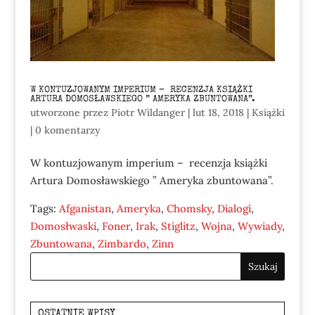
W KONTUZJOWANYM IMPERIUM – RECENZJA KSIĄŻKI
ARTURA DOMOSŁAWSKIEGO ” AMERYKA ZBUNTOWANA”.
utworzone przez
Piotr Wildanger
|
lut 18, 2018
|
Książki
|
0 komentarzy
W kontuzjowanym imperium – recenzja książki
Artura Domosławskiego ” Ameryka zbuntowana”.
Tags:
Afganistan
,
Ameryka
,
Chomsky
,
Dialogi
,
Domosłwaski
,
Foner
,
Irak
,
Stiglitz
,
Wojna
,
Wywiady
,
Zbuntowana
,
Zimbardo
,
Zinn
OSTATNIE WPISY