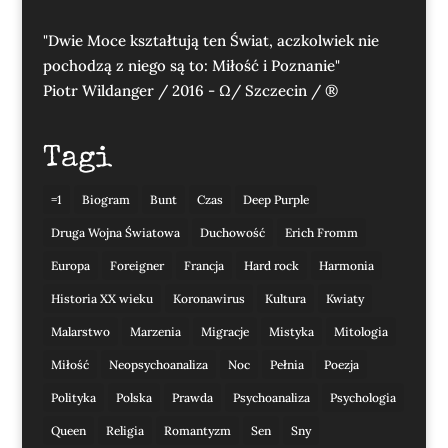
"Dwie Moce kształtują ten Świat, aczkolwiek nie
pochodzą z niego są to: Miłość i Poznanie"
Piotr Wildanger / 2016 - Ω/ Szczecin / ®
Tagi
=1
Biogram
Bunt
Czas
Deep Purple
Druga Wojna Światowa
Duchowość
Erich Fromm
Europa
Foreigner
Francja
Hard rock
Harmonia
Historia XX wieku
Koronawirus
Kultura
Kwiaty
Malarstwo
Marzenia
Migracje
Mistyka
Mitologia
Miłość
Neopsychoanaliza
Noc
Pełnia
Poezja
Polityka
Polska
Prawda
Psychoanaliza
Psychologia
Queen
Religia
Romantyzm
Sen
Sny