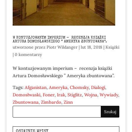
W KONTUZJOWANYM IMPERIUM – RECENZJA KSIĄŻKI
ARTURA DOMOSŁAWSKIEGO ” AMERYKA ZBUNTOWANA”.
utworzone przez
Piotr Wildanger
|
lut 18, 2018
|
Książki
|
0 komentarzy
W kontuzjowanym imperium – recenzja książki
Artura Domosławskiego ” Ameryka zbuntowana”.
Tags:
Afganistan
,
Ameryka
,
Chomsky
,
Dialogi
,
Domosłwaski
,
Foner
,
Irak
,
Stiglitz
,
Wojna
,
Wywiady
,
Zbuntowana
,
Zimbardo
,
Zinn
OSTATNIE WPISY