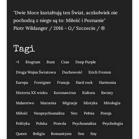
"Dwie Moce kształtują ten Świat, aczkolwiek nie
pochodzą z niego są to: Miłość i Poznanie"
Piotr Wildanger / 2016 - Ω/ Szczecin / ®
Tagi
=1
Biogram
Bunt
Czas
Deep Purple
Druga Wojna Światowa
Duchowość
Erich Fromm
Europa
Foreigner
Francja
Hard rock
Harmonia
Historia XX wieku
Koronawirus
Kultura
Kwiaty
Malarstwo
Marzenia
Migracje
Mistyka
Mitologia
Miłość
Neopsychoanaliza
Noc
Pełnia
Poezja
Polityka
Polska
Prawda
Psychoanaliza
Psychologia
Queen
Religia
Romantyzm
Sen
Sny