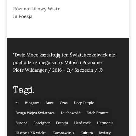
Różano-Liliowy Wiatr
In Poezja
"Dwie Moce kształtują ten Świat, aczkolwiek nie
pochodzą z niego są to: Miłość i Poznanie"
Piotr Wildanger / 2016 - Ω/ Szczecin / ®
Tagi
=1
Biogram
Bunt
Czas
Deep Purple
Druga Wojna Światowa
Duchowość
Erich Fromm
Europa
Foreigner
Francja
Hard rock
Harmonia
Historia XX wieku
Koronawirus
Kultura
Kwiaty