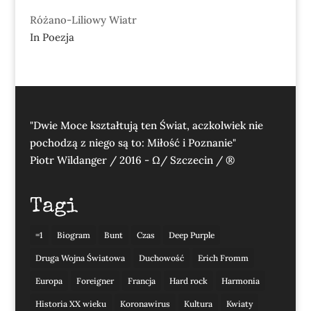
Różano-Liliowy Wiatr
In Poezja
"Dwie Moce kształtują ten Świat, aczkolwiek nie
pochodzą z niego są to: Miłość i Poznanie"
Piotr Wildanger / 2016 - Ω/ Szczecin / ®
Tagi
=1
Biogram
Bunt
Czas
Deep Purple
Druga Wojna Światowa
Duchowość
Erich Fromm
Europa
Foreigner
Francja
Hard rock
Harmonia
Historia XX wieku
Koronawirus
Kultura
Kwiaty