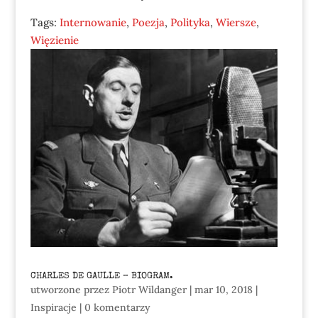
Tags:
Internowanie
,
Poezja
,
Polityka
,
Wiersze
,
Więzienie
CHARLES DE GAULLE – BIOGRAM.
utworzone przez
Piotr Wildanger
|
mar 10, 2018
|
Inspiracje
|
0 komentarzy