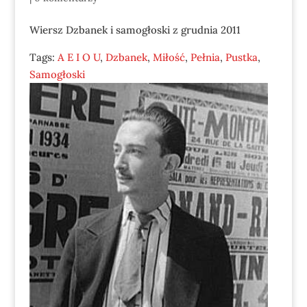
Wiersz Dzbanek i samogłoski z grudnia 2011
Tags:
A E I O U
,
Dzbanek
,
Miłość
,
Pełnia
,
Pustka
,
Samogłoski