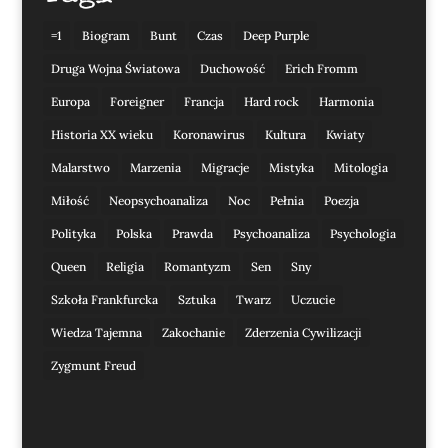
=1
Biogram
Bunt
Czas
Deep Purple
Druga Wojna Światowa
Duchowość
Erich Fromm
Europa
Foreigner
Francja
Hard rock
Harmonia
Historia XX wieku
Koronawirus
Kultura
Kwiaty
Malarstwo
Marzenia
Migracje
Mistyka
Mitologia
Miłość
Neopsychoanaliza
Noc
Pełnia
Poezja
Polityka
Polska
Prawda
Psychoanaliza
Psychologia
Queen
Religia
Romantyzm
Sen
Sny
Szkoła Frankfurcka
Sztuka
Twarz
Uczucie
Wiedza Tajemna
Zakochanie
Zderzenia Cywilizacji
Zygmunt Freud