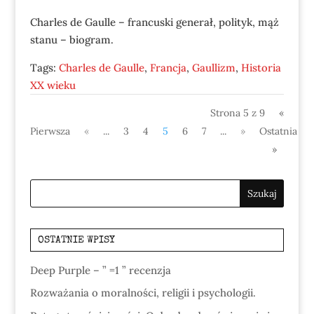
Charles de Gaulle – francuski generał, polityk, mąż
stanu – biogram.
Tags:
Charles de Gaulle
,
Francja
,
Gaullizm
,
Historia
XX wieku
Strona 5 z 9
«
Pierwsza
«
...
3
4
5
6
7
...
»
Ostatnia
»
OSTATNIE WPISY
Deep Purple – ” =1 ” recenzja
Rozważania o moralności, religii i psychologii.