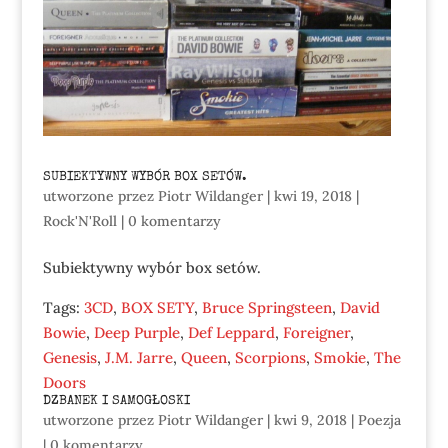
SUBIEKTYWNY WYBÓR BOX SETÓW.
utworzone przez
Piotr Wildanger
|
kwi 19, 2018
|
Rock'N'Roll
|
0 komentarzy
Subiektywny wybór box setów.
Tags:
3CD
,
BOX SETY
,
Bruce Springsteen
,
David
Bowie
,
Deep Purple
,
Def Leppard
,
Foreigner
,
Genesis
,
J.M. Jarre
,
Queen
,
Scorpions
,
Smokie
,
The
Doors
DZBANEK I SAMOGŁOSKI
utworzone przez
Piotr Wildanger
|
kwi 9, 2018
|
Poezja
|
0 komentarzy